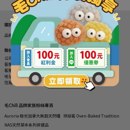
關於我們
品牌理念
常見問題
我的帳戶
退款政策
隱私政策
服務條款
聯絡資訊
公司名稱：宜輝企業有限公司
客服專線：(02)2999 8528
客服時間：09:00-17:00
地址：新北市三重區光華路28號
信箱：service@eachfly.com.tw
毛Chill 品牌家族粉絲專頁
Auroria 極光加拿大無穀天然糧
烘焙客 Oven-Baked Tradition
NAS天然草本系列保健品