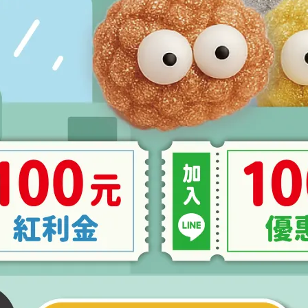
 高齡貓/低脂1lbs/0.454kg｜
烘焙客 幼貓糧野放雞5lbs/2.27
管理｜高齡貓適用
370
NT$1,610
 成貓糧野放雞5lbs/2.27kg
烘焙客 高齡貓/低脂5lbs/2.27k
,326
NT$1,560
NT$1,326
NT$1,560