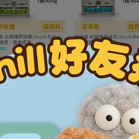
 幼貓糧野放雞1lbs/0.454kg｜
烘焙客 成貓糧深海魚1lbs/0.45
適用｜營養成長
成貓適用｜高適口性
400
NT$370