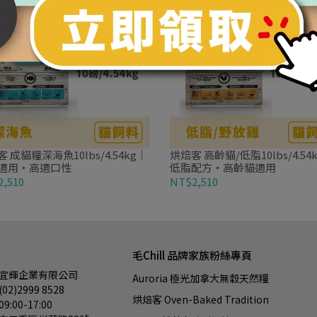
 成貓糧深海魚10lbs/4.54kg｜
烘焙客 高齡貓/低脂10lbs/4.54
適用・高適口性
低脂配方・高齡貓適用
,510
NT$2,510
毛Chill 品牌家族粉絲專頁
宜輝企業有限公司
Auroria 極光加拿大無穀天然糧
2)2999 8528
烘焙客 Oven-Baked Tradition 
:00-17:00