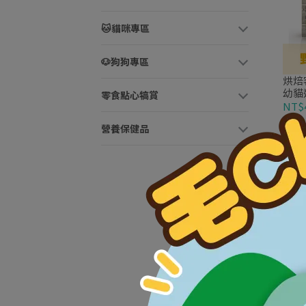
🐱貓咪專區
🐶狗狗專區
烘焙客
幼貓
零食點心犒賞
NT$
營養保健品