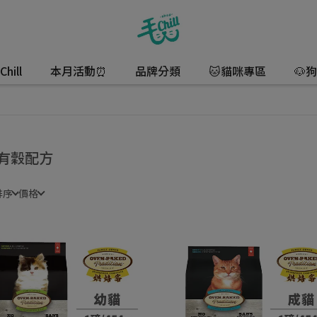
hill
本月活動⏰
品牌分類
🐱貓咪專區
🐶
有穀配方
排序
價格