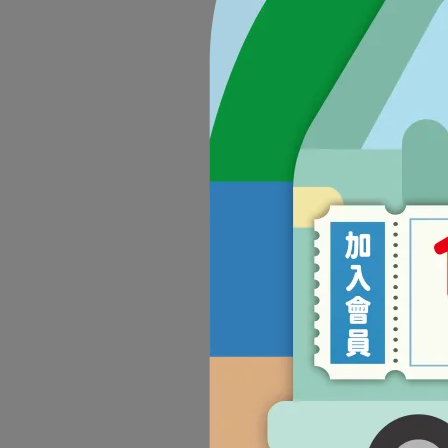
烘焙客
體重
NT$
烘焙客
NT$1