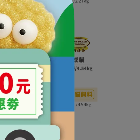
kg
烘焙客 成貓糧深海魚5lbs/2.27kg
NT$1,326
NT$1,560
g
烘焙客 成貓糧野放雞10lbs/4.54kg｜
成貓適用・高適口性
NT$2,280