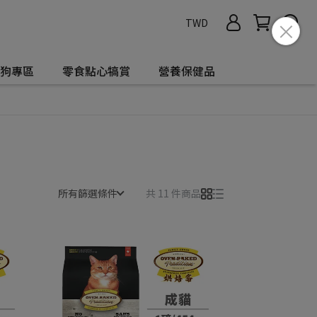
TWD
狗狗專區
零食點心犒賞
營養保健品
所有篩選條件
共 11 件商品