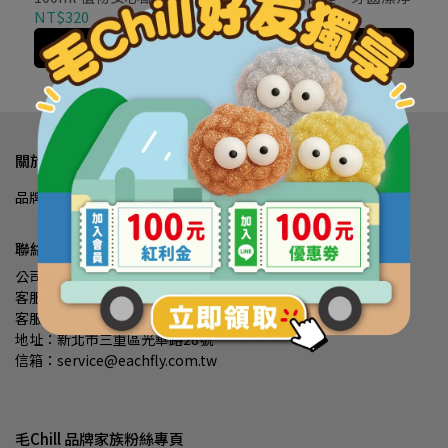
NT$1,630
NT$320
加入購物車
加入購物車
關於我們
品牌理念
常見問題
我的帳戶
退款政策
隱私政策
服務條款
聯絡資訊
公司名稱：宜輝企業有限公司
客服專線：(02)2999 8528
客服時間：09:00-17:00
地址：新北市三重區光華路28號
信箱：service@eachfly.com.tw
毛Chill 品牌家族粉絲專頁