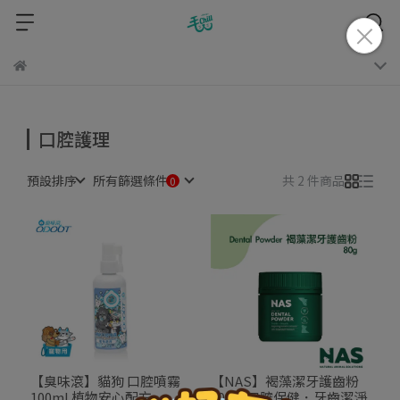
口腔護理
預設排序
所有篩選條件
共 2 件商品
【NAS】褐藻潔牙護齒粉
【臭味滾】貓狗 口腔噴霧
80g｜口腔保健．牙齒潔淨
100ml 植物安心配方