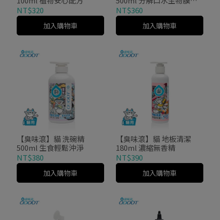
100ml 植物安心配方
500ml 分解口水生物膜・
輕鬆沖淨
NT$320
NT$360
加入購物車
加入購物車
【臭味滾】貓 洗碗精
【臭味滾】貓 地板清潔
500ml 生食輕鬆沖淨
180ml 濃縮無香精
NT$380
NT$390
加入購物車
加入購物車