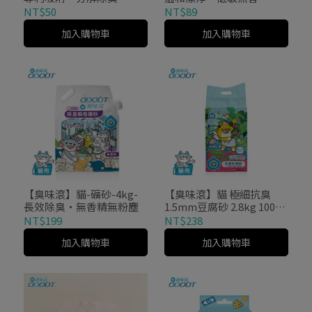
NT$50
NT$89
加入購物車
加入購物車
【臭味滾】貓-礦砂-4kg-
【臭味滾】貓 極細抗臭
長效除臭・無香精無粉塵
1.5mm豆腐砂 2.8kg 100%
除臭 潔癖家庭專用
NT$199
NT$238
加入購物車
加入購物車