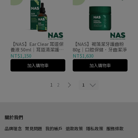
【NAS】Ear Clear 耳道保
【NAS】褐藻潔牙護齒粉
養液 50ml｜耳道清潔護
80g｜口腔保健．牙齒潔淨
理・日常保養
NT$1,150
NT$1,630
加入購物車
加入購物車
1
1
2
關於我們
品牌理念
常見問題
我的帳戶
退款政策
隱私政策
服務條款