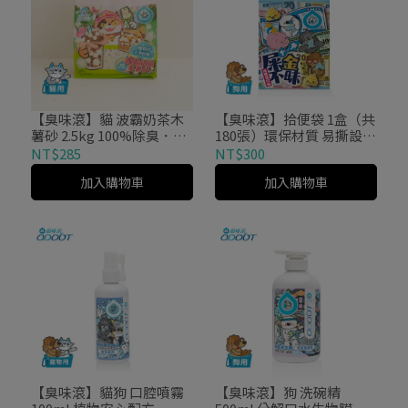
【臭味滾】貓 波霸奶茶木
【臭味滾】拾便袋 1盒（共
薯砂 2.5kg 100%除臭．凝
180張）環保材質 易撕設計
結力強．無香精無粉塵
外出必備
NT$285
NT$300
加入購物車
加入購物車
【臭味滾】貓狗 口腔噴霧
【臭味滾】狗 洗碗精