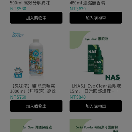
500ml 高效分解異味
480ml 濃縮無香精
NT$530
NT$630
加入購物車
加入購物車
【NAS】Eye Clear 護眼液
【臭味滾】貓 除臭噴霧
15ml｜日常眼部護理・清
1000ml（無噴頭）高效分
潔保養
解異味
NT$840
NT$760
加入購物車
加入購物車