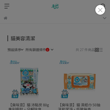
貓美容清潔
預設排序
所有篩選條件
共 27 件商品
【臭味滾】貓 沛點炭 80g
【臭味滾】貓 濕紙巾 50抽
專利吸附・分解除臭
溫和潔淨・低敏無香