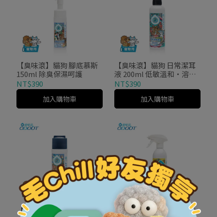
【臭味滾】貓狗 腳底慕斯
【臭味滾】貓狗 日常潔耳
150ml 除臭保濕呵護
液 200ml 低敏溫和・溶解
耳垢
NT$390
NT$390
加入購物車
加入購物車
【臭味滾】貓狗 乾洗粉
【臭味滾】貓狗 高效泡沫