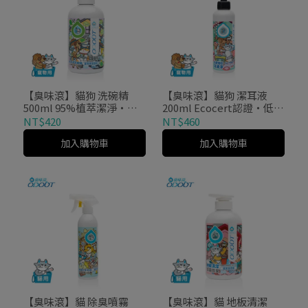
【臭味滾】貓狗 洗碗精
【臭味滾】貓狗 潔耳液
500ml 95%植萃潔淨・法
200ml Ecocert認證・低敏
國Ecocert認證
溫和
NT$420
NT$460
加入購物車
加入購物車
【臭味滾】貓 除臭噴霧
【臭味滾】貓 地板清潔