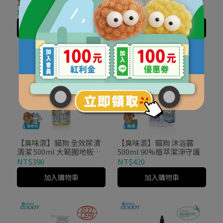
100g 植物除臭配方
去垢 500ml 小範圍多種污
漬速效潔淨
NT$390
NT$390
加入購物車
加入購物車
【臭味滾】貓狗 全效尿漬
【臭味滾】貓狗 沐浴露
清潔 500ml 大範圍地板去
500ml 90%植萃潔淨守護
漬去垢
NT$390
NT$420
加入購物車
加入購物車