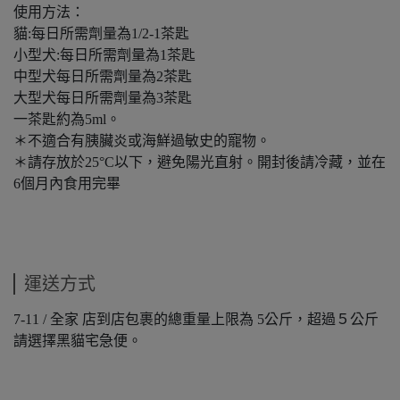
使用方法：
貓:每日所需劑量為1/2-1茶匙
小型犬:每日所需劑量為1茶匙
中型犬每日所需劑量為2茶匙
大型犬每日所需劑量為3茶匙
一茶匙約為5ml。
​​​​​＊不適合有胰臟炎或海鮮過敏史的寵物。
​​​​​＊請存放於25°C以下，避免陽光直射。開封後請冷藏，並在
6個月內食用完畢
運送方式
7-11 / 全家 店到店包裹的總重量上限為 5公斤，超過５公斤
請選擇黑貓宅急便。