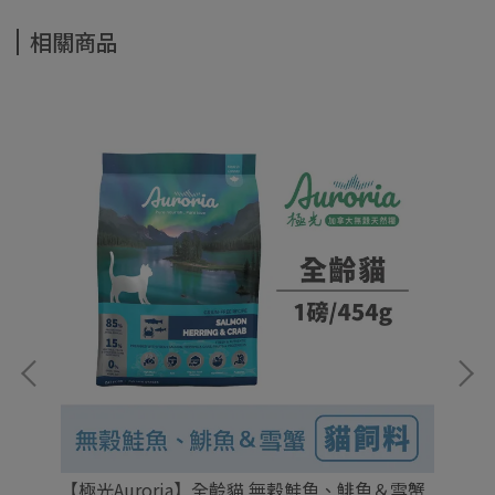
相關商品
｜
【極光Auroria】全齡貓 無穀鮭魚、鯡魚＆雪蟹
【