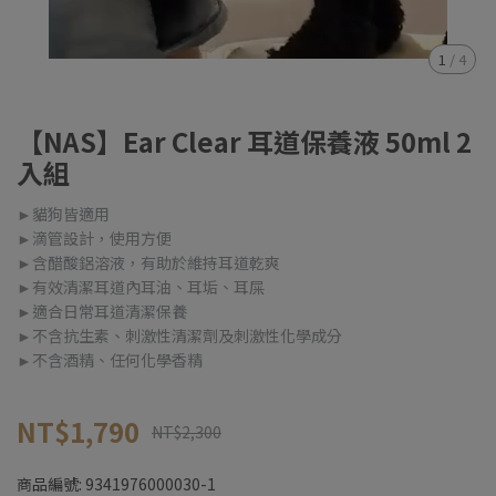
1
/
4
【NAS】Ear Clear 耳道保養液 50ml 2
入組
►貓狗皆適用
►滴管設計，使用方便
►含醋酸鋁溶液，有助於維持耳道乾爽
►有效清潔耳道內耳油、耳垢、耳屎
►適合日常耳道清潔保養
►不含抗生素、刺激性清潔劑及刺激性化學成分
►不含酒精、任何化學香精
NT$1,790
NT$2,300
商品編號:
9341976000030-1